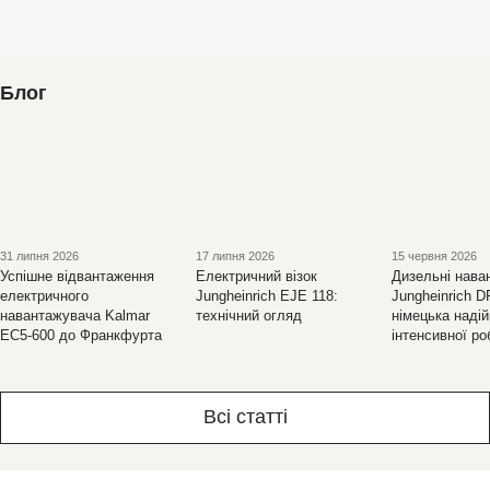
Блог
31 липня 2026
17 липня 2026
15 червня 2026
Успішне відвантаження
Електричний візок
Дизельні нава
електричного
Jungheinrich EJE 118:
Jungheinrich D
навантажувача Kalmar
технічний огляд
німецька надій
EC5-600 до Франкфурта
інтенсивної ро
Всі статті