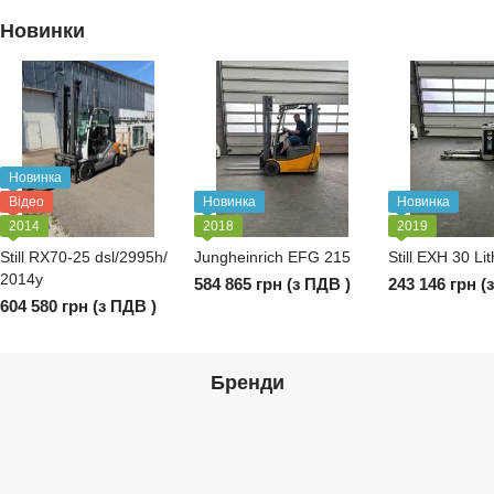
Новинки
Новинка
Відео
Новинка
Новинка
2014
2018
2019
Still RX70-25 dsl/2995h/
Jungheinrich EFG 215
Still EXH 30 Li
2014y
584 865 грн (з ПДВ )
243 146 грн (
604 580 грн (з ПДВ )
Бренди