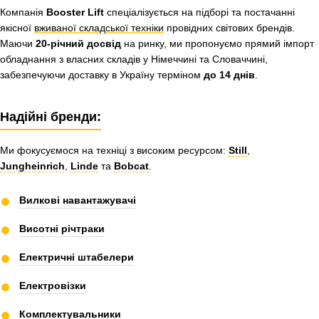
Компанія
Booster Lift
спеціалізується на підборі та постачанні
якісної
вживаної складської техніки
провідних світових брендів.
Маючи
20-річний досвід
на ринку, ми пропонуємо прямий імпорт
обладнання з власних складів у Німеччині та Словаччині,
забезпечуючи доставку в Україну терміном
до 14 днів
.
Надійні бренди:
Ми фокусуємося на техніці з високим ресурсом:
Still
,
Jungheinrich
,
Linde
та
Bobcat
.
●
Вилкові навантажувачі
●
Висотні річтраки
●
Електричні штабелери
●
Електровізки
●
Комплектувальники