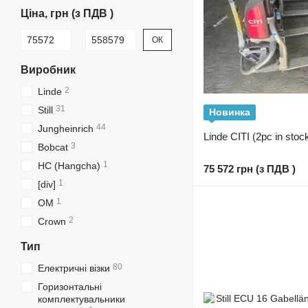
Ціна, грн (з ПДВ )
Від Ціна, грн (з ПДВ )
До Ціна, грн (з ПДВ )
ОК
Виробник
2
Linde
31
Still
Новинка
44
Jungheinrich
Linde CITI (2pc in stoc
3
Bobcat
1
HC (Hangcha)
75 572 грн (з ПДВ )
1
[div]
1
OM
2
Crown
Тип
80
Електричні візки
Горизонтальні
комплектувальники