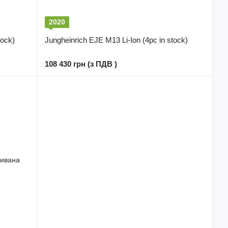
2020
tock)
Jungheinrich EJE M13 Li-Ion (4pc in stock)
108 430 грн (з ПДВ )