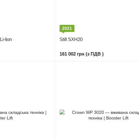
2021
i-lion
Still SXH20
161 002 грн (з ПДВ )