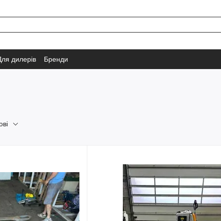
Для дилерів
Бренди
ові