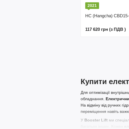
2021
HC (Hangcha) CBD15
117 620 грн (з ПДВ )
Купити елект
Для оптимізації внутрішн
обладнання.
Електрични
На відміну від ручних гід
переміщення навіть важки
У
Booster Lift
ми спеціа
багатьох інших. Кожен
ел