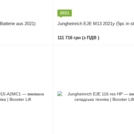
2021
Batterie aus 2021)
Jungheinrich EJE M13 2021y (5pc in s
111 716 грн (з ПДВ )