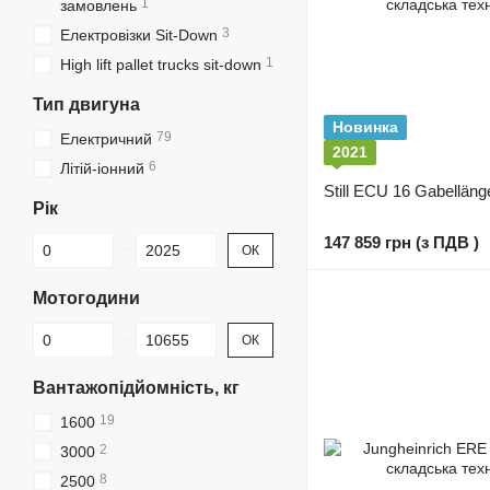
1
замовлень
3
Електровізки Sit-Down
1
High lift pallet trucks sit-down
Тип двигуна
Новинка
79
Електричний
2021
6
Літій-іонний
Still ECU 16 Gabellän
Рік
Від Рік
До Рік
147 859 грн (з ПДВ )
ОК
Мотогодини
Від Мотогодини
До Мотогодини
ОК
Вантажопідйомність, кг
19
1600
2
3000
8
2500