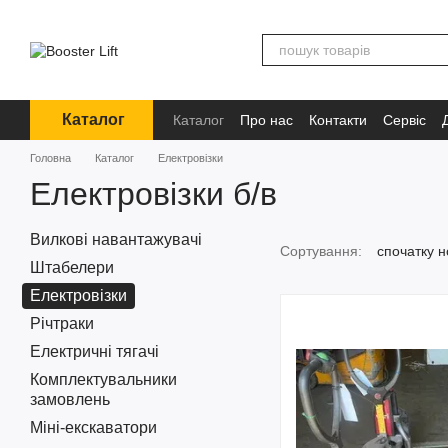
Перейти до основного контенту
Каталог
Каталог
Про нас
Контакти
Сервіс
Інформація
Головна
Каталог
Електровізки
Електровізки б/в
Вилкові навантажувачі
Сортування:
спочатку н
Штабелери
Електровізки
Річтраки
Електричні тягачі
Комплектувальники
замовлень
Міні-екскаватори