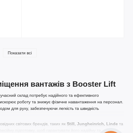
Показати всі
іщення вантажів з Booster Lift
 сучасний склад потребує надійного та ефективного
рискорює роботу та знижує фізичне навантаження на персонал.
дом для руху, забезпечуючи легкість та швидкість
овідних світових брендів, таких як
Still
,
Jungheinrich
,
Linde
та
есійну підготовку, щоб гарантувати його надійну та