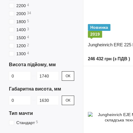
4
2200
34
2000
5
1800
Новинка
3
1400
2019
4
1500
Jungheinrich ERE 225 L
2
1200
4
1300
246 432 грн (з ПДВ )
Висота підйому, мм
Від Висота підйому, мм
До Висота підйому, мм
ОК
Габаритна висота, мм
Від Габаритна висота, мм
До Габаритна висота, мм
ОК
Тип мачти
5
Cтандарт