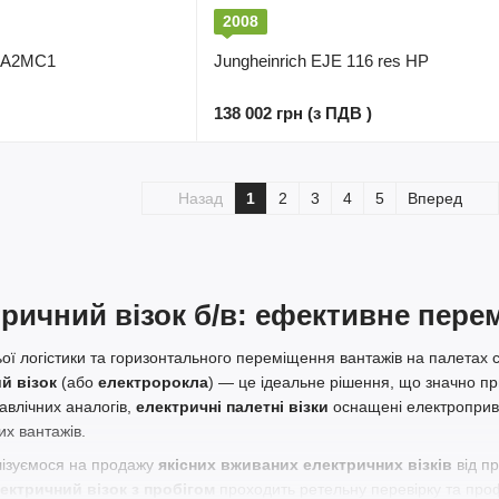
2008
-A2MC1
Jungheinrich EJE 116 res HP
138 002 грн (з ПДВ )
Назад
1
2
3
4
5
Вперед
ричний візок б/в: ефективне перем
ьої логістики та горизонтального переміщення вантажів на палетах
й візок
(або
електророкла
) — це ідеальне рішення, що значно п
равлічних аналогів,
електричні палетні візки
оснащені електроприво
х вантажів.
лізуємося на продажу
якісних вживаних електричних візків
від пр
ектричний візок з пробігом
проходить ретельну перевірку та проф