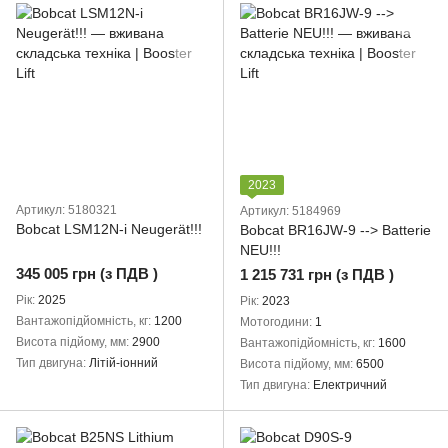
2023
Артикул: 5180321
Артикул: 5184969
Bobcat LSM12N-i Neugerät!!!
Bobcat BR16JW-9 --> Batterie
NEU!!!
345 005 грн (з ПДВ )
1 215 731 грн (з ПДВ )
Рік
2025
Рік
2023
Вантажопідйомність, кг
1200
Мотогодини
1
Висота підйому, мм
2900
Вантажопідйомність, кг
1600
Тип двигуна
Літій-іонний
Висота підйому, мм
6500
Тип двигуна
Електричний