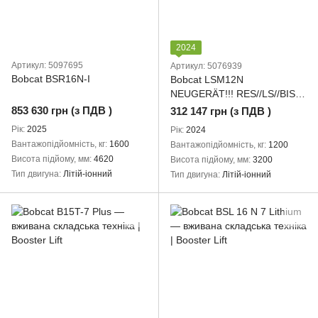
2024
Артикул: 5097695
Артикул: 5076939
Bobcat BSR16N-I
Bobcat LSM12N
NEUGERÄT!!! RES//LS//BIS
04.03.2026
853 630 грн (з ПДВ )
312 147 грн (з ПДВ )
Рік
2025
Рік
2024
Вантажопідйомність, кг
1600
Вантажопідйомність, кг
1200
Висота підйому, мм
4620
Висота підйому, мм
3200
Тип двигуна
Літій-іонний
Тип двигуна
Літій-іонний