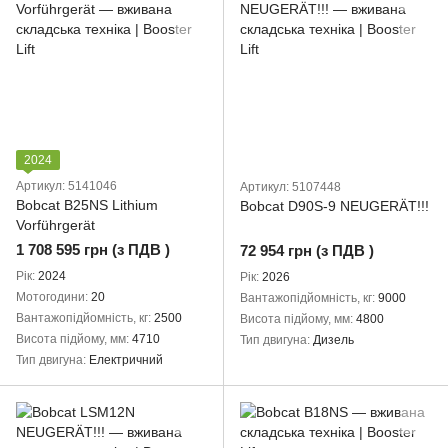
2024
Артикул: 5141046
Артикул: 5107448
Bobcat B25NS Lithium
Bobcat D90S-9 NEUGERÄT!!!
Vorführgerät
1 708 595 грн (з ПДВ )
72 954 грн (з ПДВ )
Рік
2024
Рік
2026
Мотогодини
20
Вантажопідйомність, кг
9000
Вантажопідйомність, кг
2500
Висота підйому, мм
4800
Висота підйому, мм
4710
Тип двигуна
Дизель
Тип двигуна
Електричний