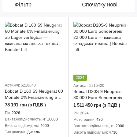
Фільтр
Спочатку нові
2024
Артикул: 5218640
Артикул: 5215420
Bobcat D 160 S9 Neugerät 60
Bobcat D20S-9 Neupreis
Monate 0% Finanzierung ab
30.000 Euro Sonderpreis
Lager verfügbar
22.000 Euro
78 191 грн (з ПДВ )
1 511 450 грн (з ПДВ )
Рік
2026
Рік
2024
Вантажопідйомність, кг
16000
Мотогодини
430
Висота підйому, мм
4000
Вантажопідйомність, кг
2000
Тип двигуна
Дизель
Висота підйому, мм
4730