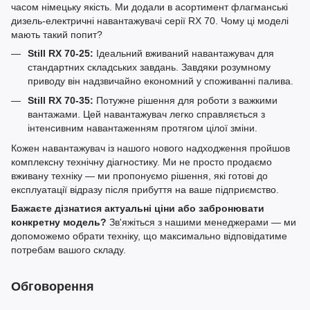
часом німецьку якість. Ми додали в асортимент флагманські
дизель-електричні навантажувачі серії RX 70. Чому ці моделі
мають такий попит?
Still RX 70-25:
Ідеальний вживаний навантажувач для
стандартних складських завдань. Завдяки розумному
приводу він надзвичайно економний у споживанні палива.
Still RX 70-35:
Потужне рішення для роботи з важкими
вантажами. Цей навантажувач легко справляється з
інтенсивним навантаженням протягом цілої зміни.
Кожен навантажувач із нашого нового надходження пройшов
комплексну технічну діагностику. Ми не просто продаємо
вживану техніку — ми пропонуємо рішення, які готові до
експлуатації відразу після прибуття на ваше підприємство.
Бажаєте дізнатися актуальні ціни або забронювати
конкретну модель?
Зв'яжіться з нашими менеджерами
— ми
допоможемо обрати техніку, що максимально відповідатиме
потребам вашого складу.
Обговорення