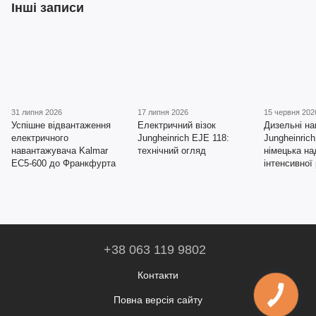
Інші записи
31 липня 2026
17 липня 2026
15 червня 202
Успішне відвантаження
Електричний візок
Дизельні на
електричного
Jungheinrich EJE 118:
Jungheinric
навантажувача Kalmar
технічний огляд
німецька на
EC5-600 до Франкфурта
інтенсивної
+38 063 119 9802
Контакти
Повна версія сайту