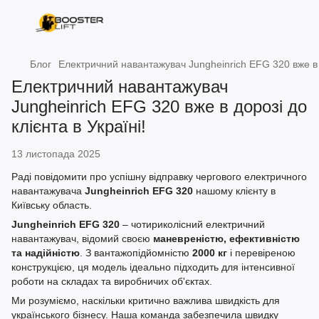
Блог
Електричний навантажувач Jungheinrich EFG 320 вже в д
Електричний навантажувач
Jungheinrich EFG 320 вже в дорозі до
клієнта в Україні!
13 листопада 2025
Раді повідомити про успішну відправку чергового електричного
навантажувача
Jungheinrich EFG 320
нашому клієнту в
Київську область.
Jungheinrich EFG 320
– чотириколісний електричний
навантажувач, відомий своєю
маневреністю, ефективністю
та надійністю
. З вантажопідйомністю
2000 кг
і перевіреною
конструкцією, ця модель ідеально підходить для інтенсивної
роботи на складах та виробничих об'єктах.
Ми розуміємо, наскільки критично важлива швидкість для
українського бізнесу. Наша команда забезпечила швидку