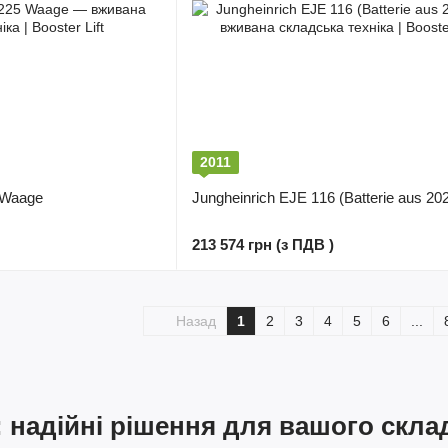
2011
 Waage
Jungheinrich EJE 116 (Batterie aus 20
213 574 грн (з ПДВ )
Назад
1
2
3
4
5
6
...
: надійні рішення для вашого склад