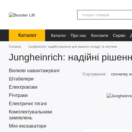
Перейти до основного контенту
Каталог
Каталог
Про нас
Контакти
Сервіс
Інформація
Головна
Jungheinrich: надійні рішення для вашого складу та логітики
Jungheinrich: надійні рішен
Вилкові навантажувачі
Сортування:
спочатку н
Штабелери
Електровізки
Річтраки
Електричні тягачі
Комплектувальники
замовлень
Міні-екскаватори