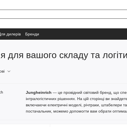
Для дилерів
Бренди
ня для вашого складу та логіт
ові
Jungheinrich
— це провідний світовий бренд, що спеці
інтралогістичних рішеннях. На цій сторінці ви знайд
включаючи електричні моделі, річтраки, штабелери та 
постачальник, можемо допомогти вам обрати оптимал