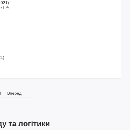
21)
8
Вперед
у та логітики