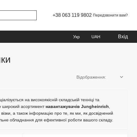
+38 063 119 9802
Передзвонити вам?
Вхід
Укр
UAH
ики
Відображення:
алізується на високоякісній складській техніці та
ете широкий асортимент
навантажувачів Jungheinrich
,
візки, а також інформацію про те, як ми, як досвідчений
ьне обладнання для ефективної роботи вашого складу.