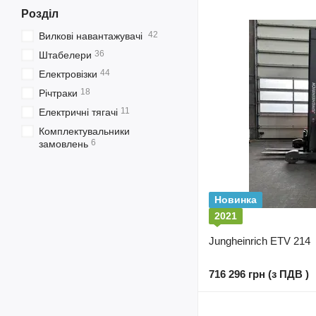
Розділ
42
Вилкові навантажувачі
36
Штабелери
44
Електровізки
18
Річтраки
11
Електричні тягачі
Комплектувальники
6
замовлень
Новинка
2021
Jungheinrich ETV 214
716 296 грн (з ПДВ )