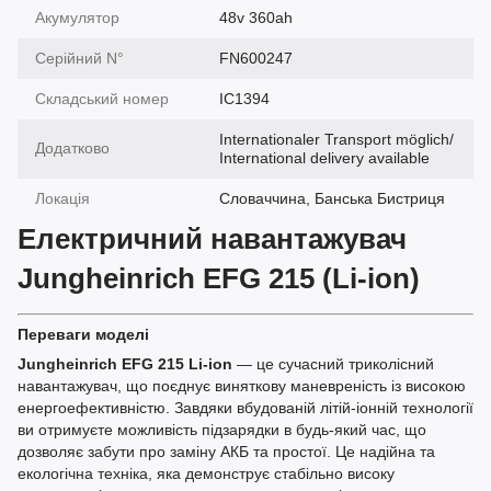
Акумулятор
48v 360ah
Серійний N°
FN600247
Складський номер
IC1394
Internationaler Transport möglich/
Додатково
International delivery available
Локація
Словаччина, Банська Бистриця
Електричний навантажувач
Jungheinrich EFG 215 (Li-ion)
Переваги моделі
Jungheinrich EFG 215 Li-ion
— це сучасний триколісний
навантажувач, що поєднує виняткову маневреність із високою
енергоефективністю. Завдяки вбудованій літій-іонній технології
ви отримуєте можливість підзарядки в будь-який час, що
дозволяє забути про заміну АКБ та простої. Це надійна та
екологічна техніка, яка демонструє стабільно високу