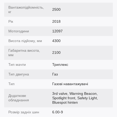
Вантажопідйомність,
2500
кг
Рік
2018
Мотогодини
12097
Висота підйому, мм
4300
Габаритна висота,
2100
мм
Тип мачти
Триплекс
Тип двигуна
Газ
Тип
Газові навантажувачі
3rd valve, Warning Beacon,
Додаткове
Spotlight front, Safety Light,
обладнання
Bluespot hinten
Розмір задніх шин
6.00-9