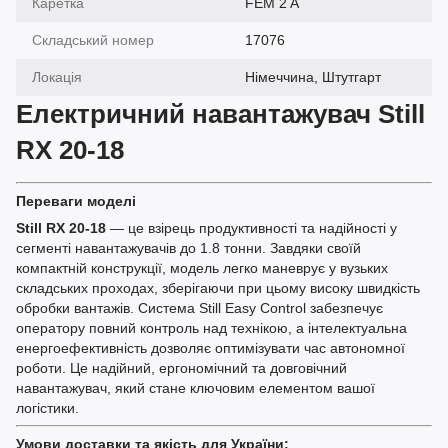
Каретка
FEM 2 A
Складський номер
17076
Локація
Німеччина, Штутгарт
Електричний навантажувач Still
RX 20-18
Переваги моделі
Still RX 20-18
— це взірець продуктивності та надійності у
сегменті навантажувачів до 1.8 тонни. Завдяки своїй
компактній конструкції, модель легко маневрує у вузьких
складських проходах, зберігаючи при цьому високу швидкість
обробки вантажів. Система Still Easy Control забезпечує
оператору повний контроль над технікою, а інтелектуальна
енергоефективність дозволяє оптимізувати час автономної
роботи. Це надійний, ергономічний та довговічний
навантажувач, який стане ключовим елементом вашої
логістики.
Умови доставки та якість для України: