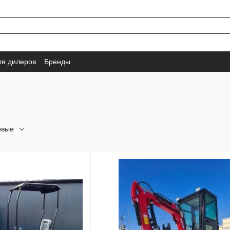
ля дилеров
Бренды
овые