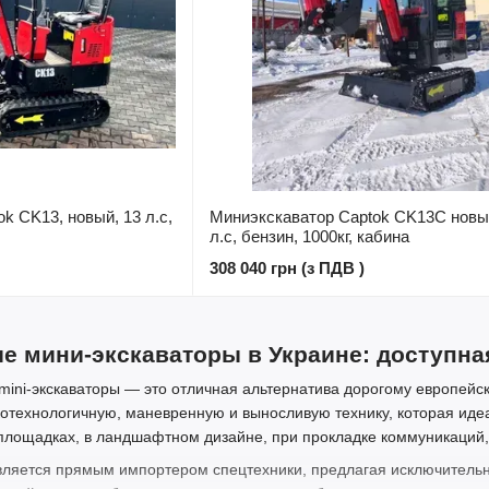
k CK13, новый, 13 л.с,
Миниэкскаватор Captok CK13С новы
л.с, бензин, 1000кг, кабина
308 040 грн (з ПДВ )
е мини-экскаваторы в Украине: доступна
mini-экскаваторы — это отличная альтернатива дорогому европей
отехнологичную, маневренную и выносливую технику, которая иде
площадках, в ландшафтном дизайне, при прокладке коммуникаций,
ляется прямым импортером спецтехники, предлагая исключитель