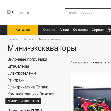
Перейти к основному контенту
Каталог
Каталог
О нас
Контакты
Сервис
Д
Информация
Главная
Каталог
Мини-экскаватор
Мини-экскаваторы
Вилочные погрузчики
Сортировка:
сначала н
Штабелеры
Электротележки
Ричтраки
Электрические Тягачи
Комплектовщики Заказов
Мини-экскаватор
Цена, грн (з ПДВ )