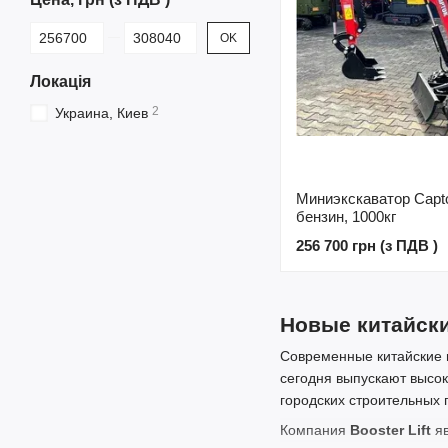
От Цена, грн (з ПДВ )
До Цена, грн (з ПДВ )
OK
Локація
2
Украина, Киев
Миниэкскаватор Capto
бензин, 1000кг
256 700 грн (з ПДВ )
Новые китайски
Современные китайские 
сегодня выпускают высок
городских строительных 
Компания
Booster Lift
яв