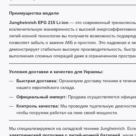
Преимущества модели
Jungheinrich EFG 215 Li-ion
— это современный трехколесны
исключительную маневренность с высокой энергоэффективнос
литий-ионной технологии вы получаете возможность подзарядк
позволяет забыть о замене АКБ и простоях. Это надежная и эк
демонстрирует стабильно высокую производительность, быстр
выполнения сложных операций даже в ограниченном простран
Условия доставки и качество для Украины:
Быстрая доставка:
Организуем доставку техники в течени
нашего европейского склада.
Официальный импорт:
Продажа осуществляется официа
Контроль качества:
Мы проводим тщательную диагностик
чтобы погрузчик работал на пике своей мощности.
Мы специализируемся на складской технике Jungheinrich. Ес
электрический погрузчик с литий-ионной батареей
, наши 