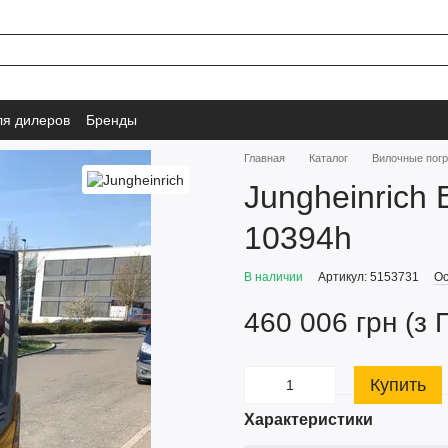
ля дилеров
Бренды
Главная
Каталог
Вилочные пог
Jungheinrich 
10394h
В наличии
Артикул: 5153731
Ос
460 006 грн (з 
Купить
Характеристики