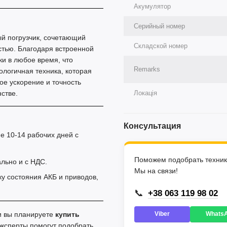
Акумулятор
Серийный номер
й погрузчик, сочетающий
Складской номер
тью. Благодаря встроенной
и в любое время, что
Remarks
ологичная техника, которая
ое ускорение и точность
стве.
Локація
Консультация
е 10-14 рабочих дней с
Поможем подобрать техник
льно и с НДС.
Мы на связи!
у состояния АКБ и приводов,
📞
+38 063 119 98 02
ли вы планируете
купить
Viber
Whats
эксперты помогут подобрать