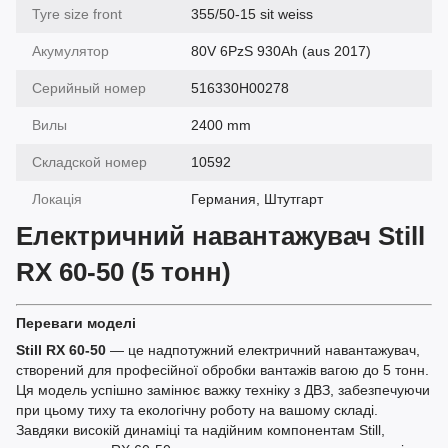
Tyre size front
355/50-15 sit weiss
Акумулятор
80V 6PzS 930Ah (aus 2017)
Серийный номер
516330H00278
Вилы
2400 mm
Складской номер
10592
Локація
Германия, Штутгарт
Електричний навантажувач Still
RX 60-50 (5 тонн)
Переваги моделі
Still RX 60-50
— це надпотужний електричний навантажувач,
створений для професійної обробки вантажів вагою до 5 тонн.
Ця модель успішно замінює важку техніку з ДВЗ, забезпечуючи
при цьому тиху та екологічну роботу на вашому складі.
Завдяки високій динаміці та надійним компонентам Still,