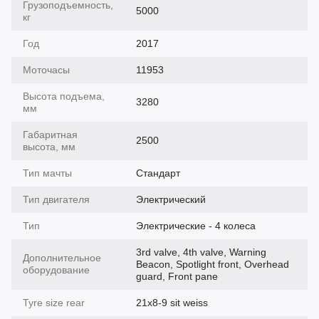
Грузоподъемность,
5000
кг
Год
2017
Моточасы
11953
Высота подъема,
3280
мм
Габаритная
2500
высота, мм
Тип мачты
Cтандарт
Тип двигателя
Электрический
Тип
Электрические - 4 колеса
3rd valve, 4th valve, Warning
Дополнительное
Beacon, Spotlight front, Overhead
оборудование
guard, Front pane
Tyre size rear
21x8-9 sit weiss