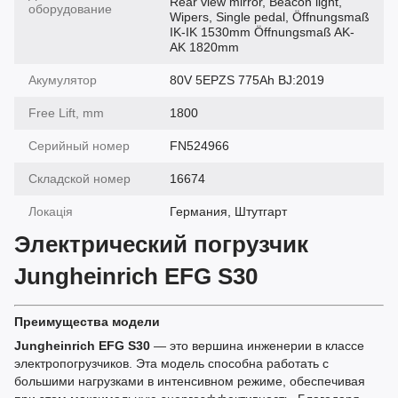
Rear view mirror, Beacon light,
оборудование
Wipers, Single pedal, Öffnungsmaß
IK-IK 1530mm Öffnungsmaß AK-
AK 1820mm
Акумулятор
80V 5EPZS 775Ah BJ:2019
Free Lift, mm
1800
Серийный номер
FN524966
Складской номер
16674
Локація
Германия, Штутгарт
Электрический погрузчик
Jungheinrich EFG S30
Преимущества модели
Jungheinrich EFG S30
— это вершина инженерии в классе
электропогрузчиков. Эта модель способна работать с
большими нагрузками в интенсивном режиме, обеспечивая