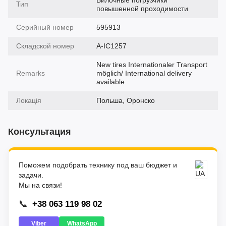
Вилочные погрузчики
Тип
повышенной проходимости
Серийный номер
595913
Складской номер
A-IC1257
New tires Internationaler Transport
Remarks
möglich/ International delivery
available
Локація
Польша, Оронско
Консультация
Поможем подобрать технику под ваш бюджет и
задачи.
Мы на связи!
📞
+38 063 119 98 02
Viber
WhatsApp