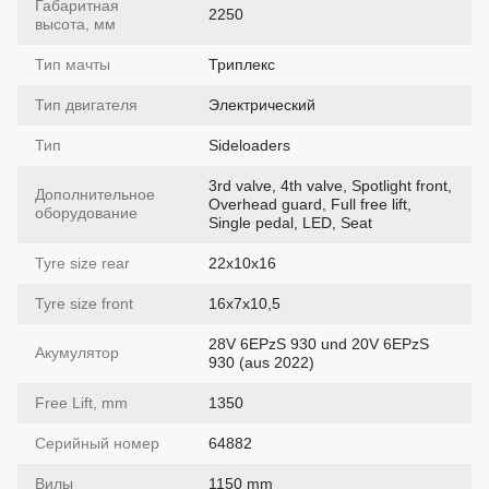
Габаритная
2250
высота, мм
Тип мачты
Триплекс
Тип двигателя
Электрический
Тип
Sideloaders
3rd valve, 4th valve, Spotlight front,
Дополнительное
Overhead guard, Full free lift,
оборудование
Single pedal, LED, Seat
Tyre size rear
22x10x16
Tyre size front
16x7x10,5
28V 6EPzS 930 und 20V 6EPzS
Акумулятор
930 (aus 2022)
Free Lift, mm
1350
Серийный номер
64882
Вилы
1150 mm