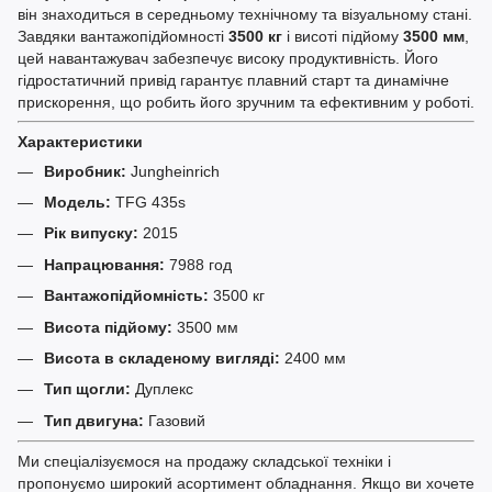
він знаходиться в середньому технічному та візуальному стані.
Завдяки вантажопідйомності
3500 кг
і висоті підйому
3500 мм
,
цей навантажувач забезпечує високу продуктивність. Його
гідростатичний привід гарантує плавний старт та динамічне
прискорення, що робить його зручним та ефективним у роботі.
Характеристики
Виробник:
Jungheinrich
Модель:
TFG 435s
Рік випуску:
2015
Напрацювання:
7988 год
Вантажопідйомність:
3500 кг
Висота підйому:
3500 мм
Висота в складеному вигляді:
2400 мм
Тип щогли:
Дуплекс
Тип двигуна:
Газовий
Ми спеціалізуємося на продажу складської техніки і
пропонуємо широкий асортимент обладнання. Якщо ви хочете