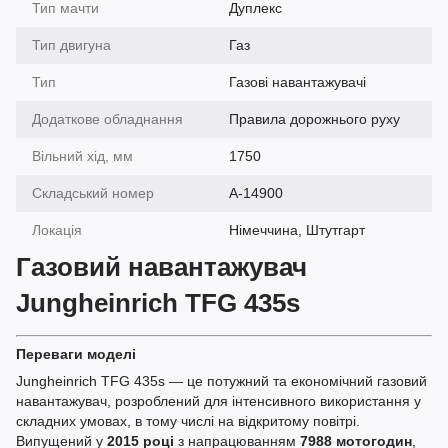
Тип мачти
Дуплекс
Тип двигуна
Газ
Тип
Газові навантажувачі
Додаткове обладнання
Правила дорожнього руху
Вільний хід, мм
1750
Складський номер
A-14900
Локація
Німеччина, Штутгарт
Газовий навантажувач
Jungheinrich TFG 435s
Переваги моделі
Jungheinrich TFG 435s — це потужний та економічний газовий
навантажувач, розроблений для інтенсивного використання у
складних умовах, в тому числі на відкритому повітрі.
Випущений у
2015 році
з напрацюванням
7988 мотогодин
,