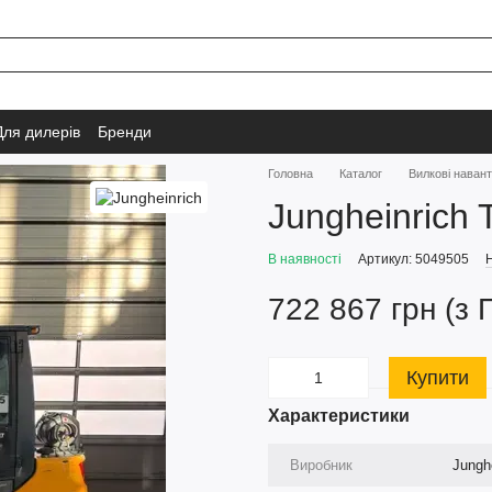
Для дилерів
Бренди
Головна
Каталог
Вилкові наван
Jungheinrich
В наявності
Артикул: 5049505
Н
722 867 грн (з 
Купити
Характеристики
Виробник
Jungh