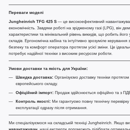
Переваги моделі
Jungheinrich TFG 425 S
— це високоефективний навантажувач
економічність. Завдяки роботі на зрідженому газі (LPG), він дем
характеристики та мінімальний рівень викидів, що робить йог
складів. Ергономічна кабіна та інтуїтивно зрозуміле керуванн
безпеку та комфорт оператора протягом усієї зміни. Це ідеальн
потребує надійної техніки з високим ресурсом роботи.
Умови доставки та якість для України:
Швидка доставка:
Організуємо доставку техніки протягом
європейського складу.
Офіційний імпорт:
Продаж здійснюється офіційно та з ПД
Контроль якості:
Ми гарантуємо повну технічну перевірку т
експлуатації одразу після отримання.
Ми спеціалізуємося на складській техніці Jungheinrich. Якщо в
навантажувач
, наші експерти допоможуть підібрати оптимальн