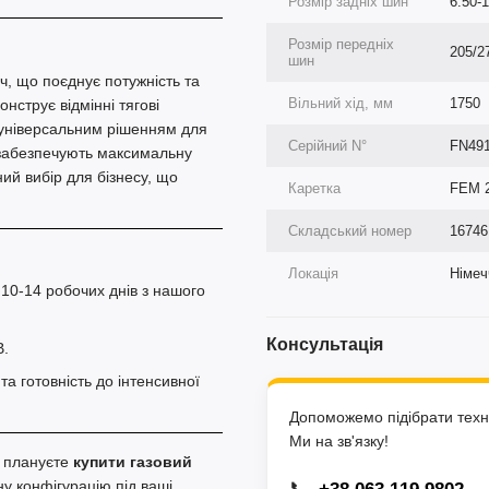
Розмір задніх шин
6.50-
Розмір передніх
205/2
шин
, що поєднує потужність та
Вільний хід, мм
1750
онструє відмінні тягові
о універсальним рішенням для
Серійний N°
FN49
я забезпечують максимальну
ий вибір для бізнесу, що
Каретка
FEM 
Складський номер
16746
Локація
Німеч
 10-14 робочих днів з нашого
Консультація
В.
а готовність до інтенсивної
Допоможемо підібрати техні
Ми на зв'язку!
и плануєте
купити газовий
у конфігурацію під ваші