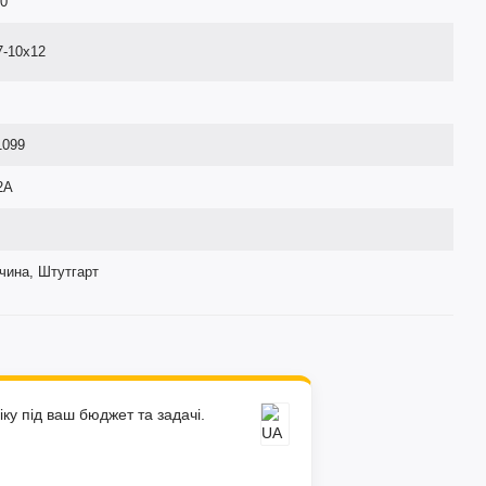
10
7-10x12
1099
2A
чина, Штутгарт
ку під ваш бюджет та задачі.