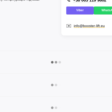
📞
+38 063 119 9802
Viber
Whats
✉️
info@booster-lift.eu