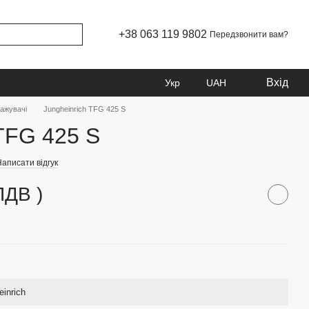
+38 063 119 9802
Передзвонити вам?
Вхід
Укр
UAH
тажувачі
Jungheinrich TFG 425 S
 TFG 425 S
аписати відгук
ПДВ )
einrich