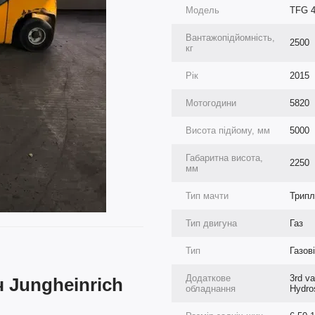
Модель
TFG 4
Вантажопідйомність,
2500
кг
Рік
2015
Мотогодини
5820
Висота підйому, мм
5000
Габаритна висота,
2250
мм
Тип мачти
Трипл
Тип двигуна
Газ
Тип
Газов
Додаткове
3rd va
 Jungheinrich
обладнання
Hydro