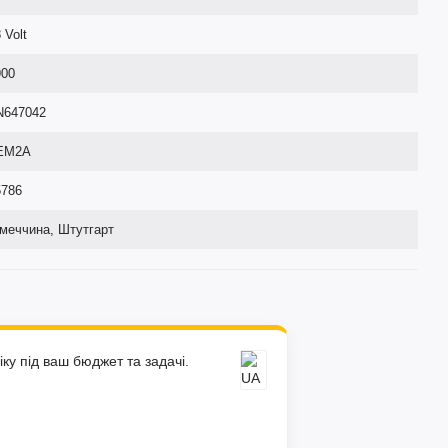
 Volt
900
N647042
EM2A
5786
імеччина, Штутгарт
ку під ваш бюджет та задачі.