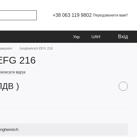
+38 063 119 9802
Передзвонити вам?
Вхід
Укр
UAH
тажувачі
Jungheinrich EFG 216
 EFG 216
аписати відгук
ПДВ )
ngheinrich