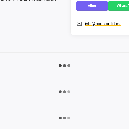
Viber
Whats
✉️
info@booster-lift.eu