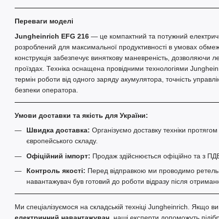
Переваги моделі
Jungheinrich EFG 216
— це компактний та потужний електрич
розроблений для максимальної продуктивності в умовах обмеж
конструкція забезпечує виняткову маневреність, дозволяючи ле
проїздах. Техніка оснащена провідними технологіями Junghein
термін роботи від одного заряду акумулятора, точність управл
безпеки оператора.
Умови доставки та якість для України:
Швидка доставка:
Організуємо доставку техніки протягом
європейського складу.
Офіційний імпорт:
Продаж здійснюється офіційно та з ПД
Контроль якості:
Перед відправкою ми проводимо ретельну
навантажувач був готовий до роботи відразу після отриман
Ми спеціалізуємося на складській техніці Jungheinrich. Якщо в
електричний навантажувач
, наші експерти допоможуть піді