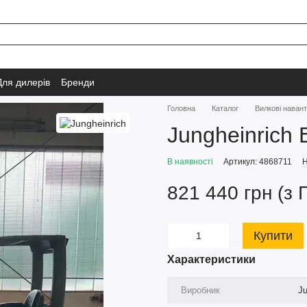
Для дилерів
Бренди
Головна
Каталог
Вилкові наван
Jungheinrich
В наявності
Артикул: 4868711
Н
821 440 грн (з 
Купити
Характеристики
Виробник
Ju