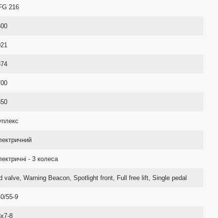
FG 216
600
021
374
700
350
уплекс
лектричний
ектричні - 3 колеса
d valve, Warning Beacon, Spotlight front, Full free lift, Single pedal
0/55-9
x7-8