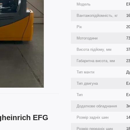
Модель
E
Вантажопідйомність, кг
1
Рік
2
Мотогодини
7
Висота підйому, мм
3
Габаритна висота, мм
2
Тип мачти
Д
Тип двигуна
Е
Тип
Ел
Додаткове обладнання
3r
heinrich EFG
Розмір задніх шин
14
Розмір передніх шин
18