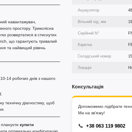
Акумулятор
48
ний навантажувач,
Вільний хід, мм
1
еного простору. Триколісна
Серійний N°
F
гко розвертатися в стиснутих
rich, що гарантують тривалий
Каретка
F
іння та найвищий рівень
Складський номер
1
Локація
Н
 10-14 робочих днів з нашого
Консультація
В.
 технічну діагностику, щоб
Допоможемо підібрати техні
ня.
Ми на зв'язку!
и плануєте
купити
📞
+38 063 119 9802
брати оптимальну конфігурацію