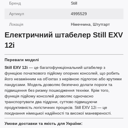
Бренд
Still
Артикул
4995529
Локація
Німеччина, Штутгарт
Електричний штабелер Still EXV
12i
Переваги моделі
Still EXV 12i
— це багатофункціональний штабелер з
функцією початкового підйому опорних консолей, що робить
його незамінним на об'єктах з нерівною підлогою або крутими
пандусами. Модель дозволяє безпечно долати пороги та
підвищення без ризику пошкодження техніки. Крім того,
функція підйому консолей дозволяє одночасно
транспортувати два піддони, суттєво підвищуючи
продуктивність логістичних процесів. Still EXV 12i — це
поєднання німецької надійності та високої маневреності.
Умови доставки та якість для України: