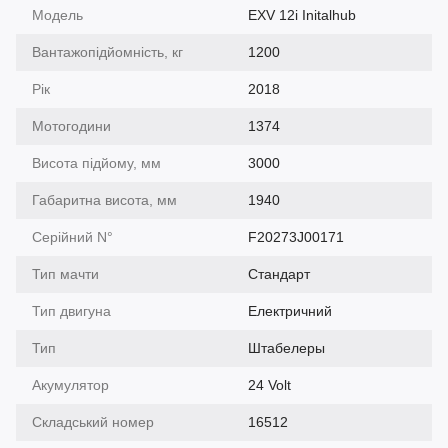
Модель
EXV 12i Initalhub
Вантажопідйомність, кг
1200
Рік
2018
Мотогодини
1374
Висота підйому, мм
3000
Габаритна висота, мм
1940
Серійний N°
F20273J00171
Тип мачти
Cтандарт
Тип двигуна
Електричний
Тип
Штабелеры
Акумулятор
24 Volt
Складський номер
16512