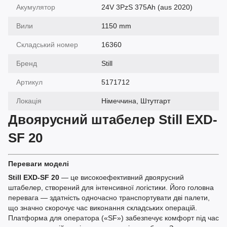
Акумулятор
24V 3PzS 375Ah (aus 2020)
Вили
1150 mm
Складський номер
16360
Бренд
Still
Артикул
5171712
Локація
Німеччина, Штутгарт
Двоярусний штабелер Still EXD-
SF 20
Переваги моделі
Still EXD-SF 20
— це високоефективний двоярусний
штабелер, створений для інтенсивної логістики. Його головна
перевага — здатність одночасно транспортувати дві палети,
що значно скорочує час виконання складських операцій.
Платформа для оператора («SF») забезпечує комфорт під час