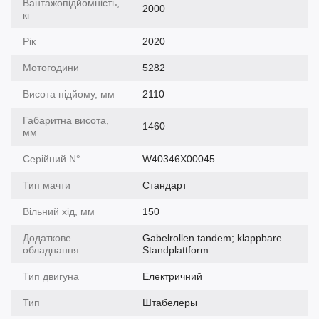
Вантажопідйомність,
2000
кг
Рік
2020
Мотогодини
5282
Висота підйому, мм
2110
Габаритна висота,
1460
мм
Серійний N°
W40346X00045
Тип мачти
Cтандарт
Вільний хід, мм
150
Додаткове
Gabelrollen tandem; klappbare
обладнання
Standplattform
Тип двигуна
Електричний
Тип
Штабелеры