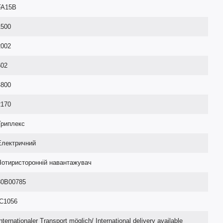
FA15B
1500
2002
602
4800
2170
Триплекс
Електричний
Чотиристоронній навантажувач
80B00785
IC1056
nternationaler Transport möglich/ International delivery available