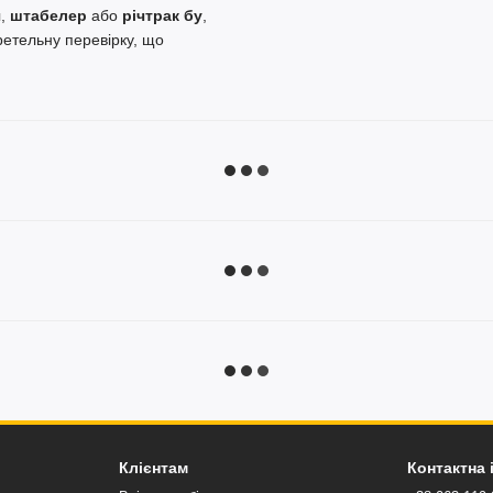
ч
,
штабелер
або
річтрак бу
,
ретельну перевірку, що
Клієнтам
Контактна