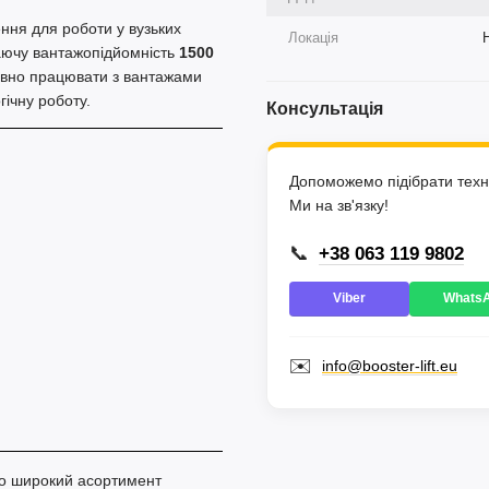
ня для роботи у вузьких
Локація
жаючу вантажопідйомність
1500
ивно працювати з вантажами
гічну роботу.
Консультація
Допоможемо підібрати техні
Ми на зв'язку!
📞
+38 063 119 9802
Viber
Whats
✉️
info@booster-lift.eu
мо широкий асортимент