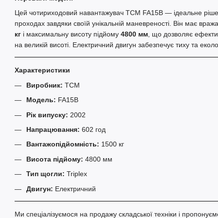
Цей чотириходовий навантажувач TCM FA15B — ідеальне рішен
проходах завдяки своїй унікальній маневреності. Він має вра
кг
і максимальну висоту підйому
4800 мм
, що дозволяє ефект
на великій висоті. Електричний двигун забезпечує тиху та еколо
Характеристики
Виробник:
TCM
Модель:
FA15B
Рік випуску:
2002
Напрацювання:
602 год
Вантажопідйомність:
1500 кг
Висота підйому:
4800 мм
Тип щогли:
Triplex
Двигун:
Електричний
Ми спеціалізуємося на продажу складської техніки і пропонує