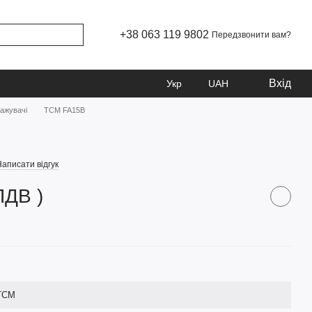
+38 063 119 9802
Передзвонити вам?
Вхід
Укр
UAH
тажувачі
TCM FA15B
аписати відгук
ПДВ )
TCM