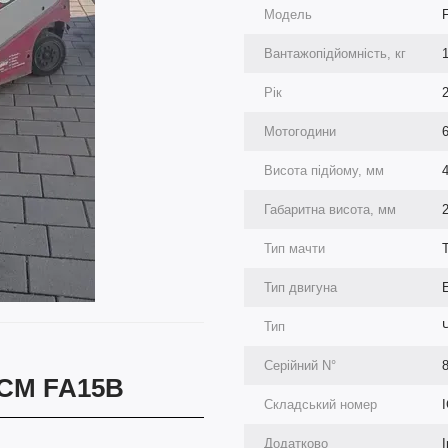
Модель
Вантажопідйомність, кг
Рік
Мотогодини
Висота підйому, мм
Габаритна висота, мм
Тип мачти
Тип двигуна
Тип
Серійний N°
TCM FA15B
Складський номер
Додатково
I