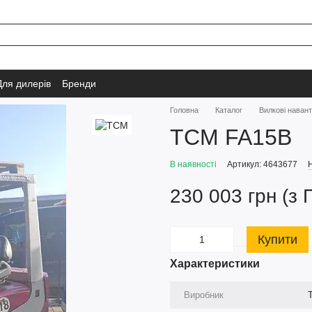
Для дилерів
Бренди
Головна
Каталог
Вилкові наван
TCM FA15B
В наявності
Артикул: 4643677
Н
230 003 грн (з 
Купити
Характеристики
Виробник