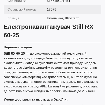
Серійний N°
516345G01254
Складський номер
17078
Локація
Німеччина, Штутгарт
Електронавантажувач Still RX
60-25
Переваги моделі
Still RX 60-25
— це високопродуктивний електричний
навантажувач, що поєднує безкомпромісну потужність та
екологічність. Завдяки сучасним системам приводу, модель
демонструє відмінну динаміку розгону та точність виконання
складних маневрів. Ергономічне робоче місце оператора
забезпечує комфорт під час тривалих змін, а інтелектуальна
система керування енергоспоживанням дозволяє ефективно
використовувати заряд АКБ. Це надійне рішення для складів,
де потрібна висока швидкість обробки вантажів до 2.5 тонн.
Умови доставки та якість для України: