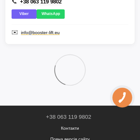
📞
+38 063 119 9802
Viber
WhatsApp
✉️
info@booster-lift.eu
+38 063 119 9802
Контакти
Повна версія сайту