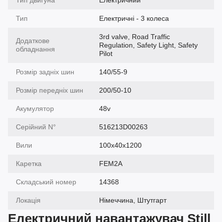
Тип двигуна
Електричний
Тип
Електричні - 3 колеса
3rd valve, Road Traffic
Додаткове
Regulation, Safety Light, Safety
обладнання
Pilot
Розмір задніх шин
140/55-9
Розмір передніх шин
200/50-10
Акумулятор
48v
Серійний N°
516213D00263
Вили
100x40x1200
Каретка
FEM2A
Складський номер
14368
Локація
Німеччина, Штутгарт
Електричний навантажувач Still